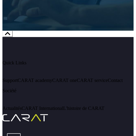
Quick Links
Support
CARAT academy
CARAT one
CARAT service
Contact
Société
Actualités
CARAT International
L'histoire de CARAT