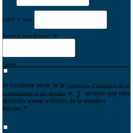
CARAT N° client
*
Nombre de postes de travail VR
*
Captcha
Je confirme avoir lu le
Conditions d`utilisation de la
j`
et
accepte que mes
confidentailité et des dennées
données soient utilisées de la manière
décrite.