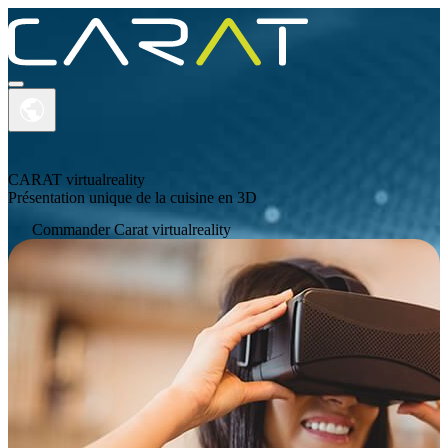
CARAT virtualreality
Présentation unique de la cuisine en 3D
PRODUITS
Commander Carat virtualreality
ACADEMY
SUPPORT
A PROPOS DE CARAT
CONTACT