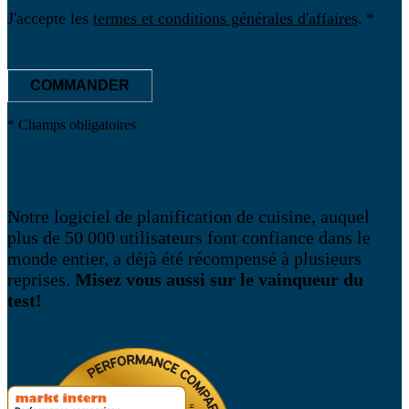
J'accepte les
termes et conditions générales d'affaires
.
COMMANDER
* Champs obligatoires
Notre logiciel de planification de cuisine, auquel
plus de 50 000 utilisateurs font confiance dans le
monde entier, a déjà été récompensé à plusieurs
reprises.
Misez vous aussi sur le vainqueur du
test!