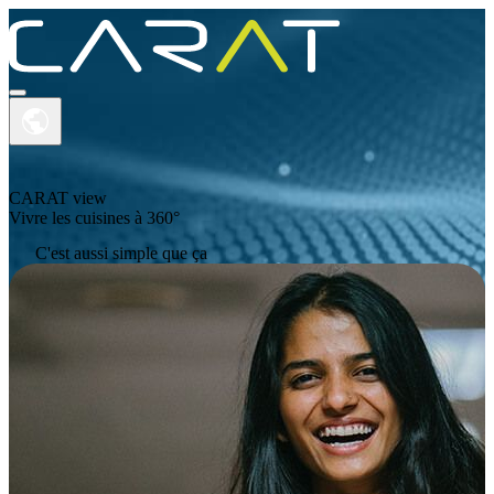
CARAT view
Vivre les cuisines à 360°
PRODUITS
C'est aussi simple que ça
ACADEMY
SUPPORT
A PROPOS DE CARAT
CONTACT