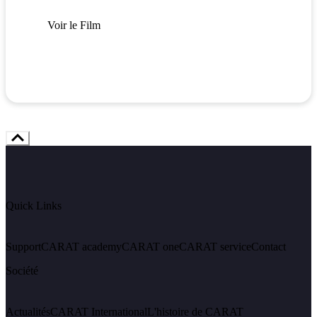
Voir le Film
Quick Links
Support
CARAT academy
CARAT one
CARAT service
Contact
Société
Actualités
CARAT International
L'histoire de CARAT