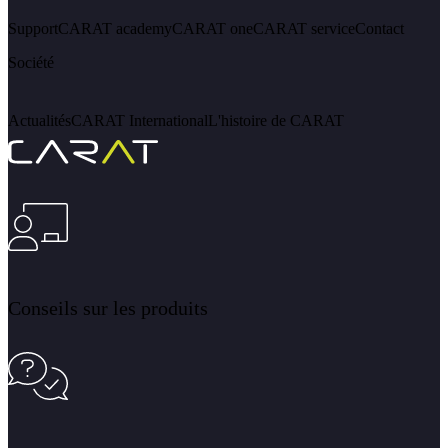
Support
CARAT academy
CARAT one
CARAT service
Contact
Société
Actualités
CARAT International
L'histoire de CARAT
Conseils sur les produits