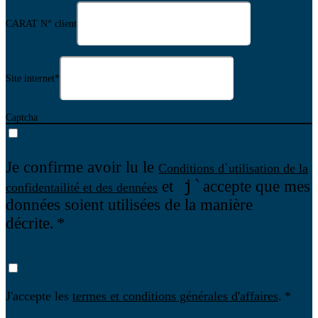
CARAT N° client
Site internet
*
Captcha
Je confirme avoir lu le
Conditions d`utilisation de la
j`
et
accepte que mes
confidentailité et des dennées
données soient utilisées de la manière
décrite.
J'accepte les
termes et conditions générales d'affaires
.