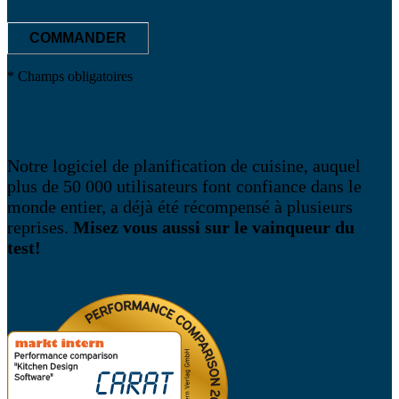
COMMANDER
* Champs obligatoires
Notre logiciel de planification de cuisine, auquel
plus de 50 000 utilisateurs font confiance dans le
monde entier, a déjà été récompensé à plusieurs
reprises.
Misez vous aussi sur le vainqueur du
test!