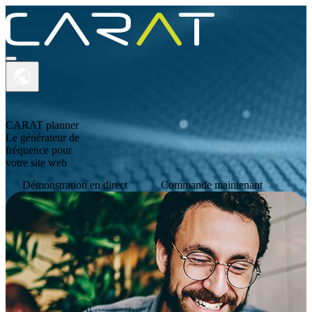
CARAT planner
Le générateur de
fréquence pour
PRODUITS
votre site web
ACADEMY
Démonstration en direct
Commande maintenant
SUPPORT
A PROPOS DE CARAT
CONTACT