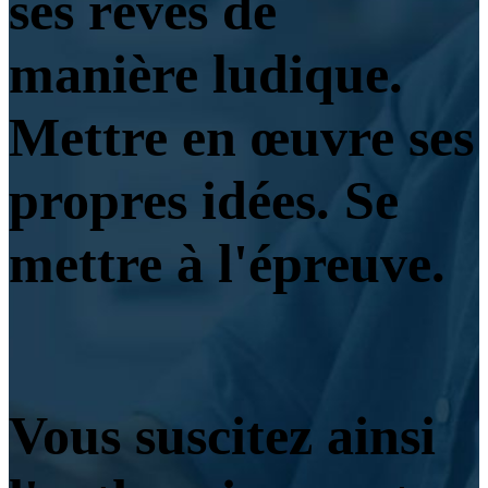
ses rêves de
manière ludique.
Mettre en œuvre ses
propres idées. Se
mettre à l'épreuve.
Vous suscitez ainsi