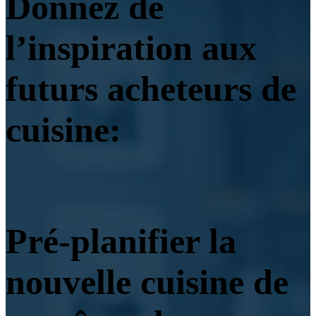
Donnez de
l’inspiration aux
futurs acheteurs de
cuisine:
Pré-planifier la
nouvelle cuisine de