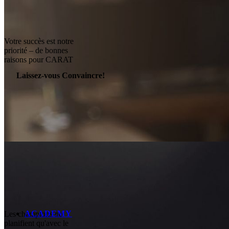
Votre succès est notre
priorité – de bonnes
raisons pour CARAT
Laissez-vous Convaincre!
ACADEMY
Les champions ne
planifient qu'avec le