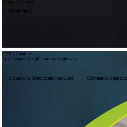
vainqueur du test
Distinctions
CARAT planner ‑
Le générateur detrafic pour votre site web
Démarrer la démonstration en direct
Commander Maintena