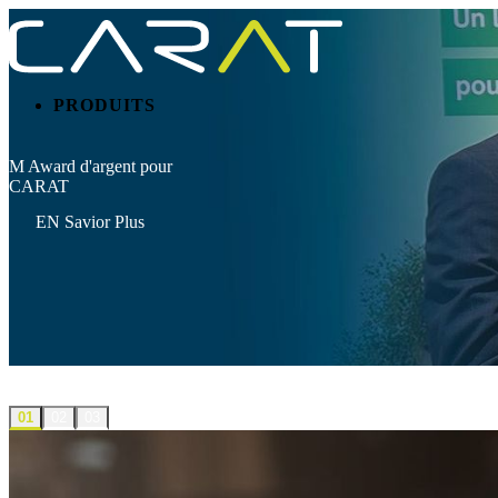
PRODUITS
M Award d'argent pour
CARAT
EN Savior Plus
01
02
03