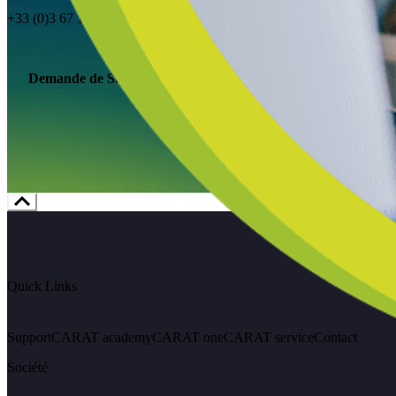
+33 (0)3 67 10 94 00
Demande de Support
Vers Carat Academy
Quick Links
Support
CARAT academy
CARAT one
CARAT service
Contact
Société